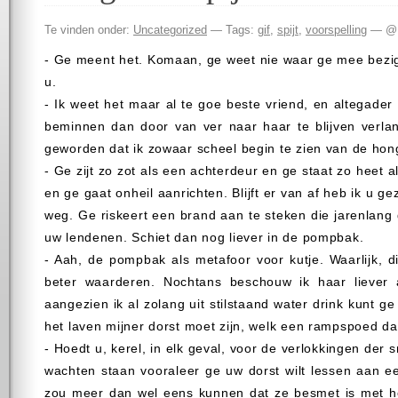
Te vinden onder:
Uncategorized
— Tags:
gif
,
spijt
,
voorspelling
— @ 
- Ge meent het. Komaan, ge weet nie waar ge mee bezig 
u.
- Ik weet het maar al te goe beste vriend, en altegader
beminnen dan door van ver naar haar te blijven verla
geworden dat ik zowaar scheel begin te zien van de honger
- Ge zijt zo zot als een achterdeur en ge staat zo heet 
en ge gaat onheil aanrichten. Blijft er van af heb ik u gez
weg. Ge riskeert een brand aan te steken die jarenlang
uw lendenen. Schiet dan nog liever in de pompbak.
- Aah, de pompbak als metafoor voor kutje. Waarlijk, 
beter waarderen. Nochtans beschouw ik haar liever
aangezien ik al zolang uit stilstaand water drink kunt g
het laven mijner dorst moet zijn, welk een rampspoed d
- Hoedt u, kerel, in elk geval, voor de verlokkingen der
wachten staan vooraleer ge uw dorst wilt lessen aan een
zou meer dan wel eens kunnen dat ze besmet is met het 