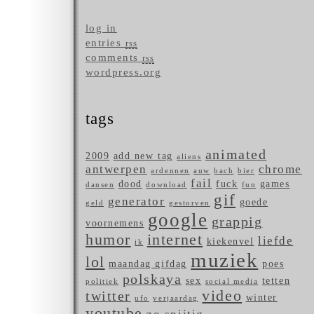
log in
entries
rss
comments
rss
wordpress.org
tags
animated
2009
add new tag
aliens
antwerpen
chrome
ardennen
auw
bach
bier
fail
dood
fuck
games
dansen
download
fun
gif
generator
goede
geld
gestorven
google
grappig
voornemens
humor
internet
liefde
kiekenvel
ik
muziek
lol
maandag gifdag
poes
polskaya
sex
tetten
politiek
social media
video
twitter
winter
ufo
verjaardag
youtube