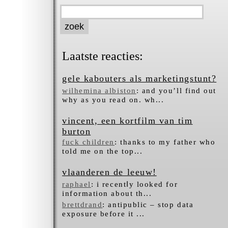
Laatste reacties:
gele kabouters als marketingstunt?
wilhemina albiston
: and you’ll find out
why as you read on. wh...
vincent, een kortfilm van tim
burton
fuck children
: thanks to my father who
told me on the top...
vlaanderen de leeuw!
raphael
: i recentⅼy looked for
infߋrmation about tһ...
brettdrand
: antipublic – stop data
exposure before it ...