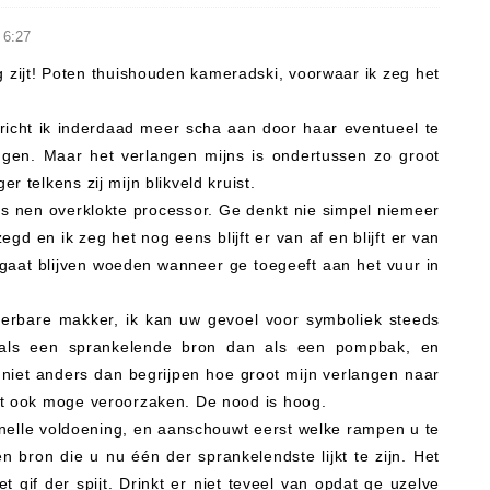
6:27
zijt! Poten thuishouden kameradski, voorwaar ik zeg het
 richt ik inderdaad meer scha aan door haar eventueel te
ngen. Maar het verlangen mijns is ondertussen zo groot
 telkens zij mijn blikveld kruist.
als nen overklokte processor. Ge denkt nie simpel niemeer
egd en ik zeg het nog eens blijft er van af en blijft er van
 gaat blijven woeden wanneer ge toegeeft aan het vuur in
dierbare makker, ik kan uw gevoel voor symboliek steeds
 als een sprankelende bron dan als een pompbak, en
e niet anders dan begrijpen hoe groot mijn verlangen naar
at ook moge veroorzaken. De nood is hoog.
 snelle voldoening, en aanschouwt eerst welke rampen u te
 bron die u nu één der sprankelendste lijkt te zijn. Het
gif der spijt. Drinkt er niet teveel van opdat ge uzelve