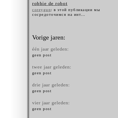
robbie de robot
coreygup
: в этой публикации мы
сосредоточимся на инт...
Vorige jaren:
één jaar geleden:
geen post
twee jaar geleden:
geen post
drie jaar geleden:
geen post
vier jaar geleden:
geen post