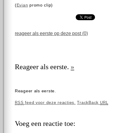
(
Evian
promo clip)
reageer als eerste op deze post (0)
Reageer als eerste.
»
Reageer als eerste.
feed voor deze reacties.
TrackBack
RSS
URL
Voeg een reactie toe: