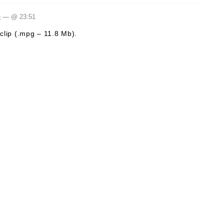
u
— @ 23:51
clip (.mpg – 11.8 Mb).