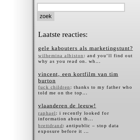
Laatste reacties:
gele kabouters als marketingstunt?
wilhemina albiston
: and you’ll find out
why as you read on. wh...
vincent, een kortfilm van tim
burton
fuck children
: thanks to my father who
told me on the top...
vlaanderen de leeuw!
raphael
: i recentⅼy looked for
infߋrmation about tһ...
brettdrand
: antipublic – stop data
exposure before it ...