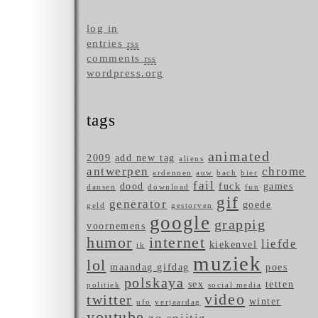
log in
entries
rss
comments
rss
wordpress.org
tags
animated
2009
add new tag
aliens
antwerpen
chrome
ardennen
auw
bach
bier
fail
dood
fuck
games
dansen
download
fun
gif
generator
goede
geld
gestorven
google
grappig
voornemens
humor
internet
liefde
kiekenvel
ik
muziek
lol
maandag gifdag
poes
polskaya
sex
tetten
politiek
social media
video
twitter
winter
ufo
verjaardag
youtube