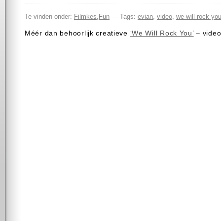
Te vinden onder:
Filmkes
,
Fun
— Tags:
evian
,
video
,
we will rock yo
Méér dan behoorlijk creatieve
‘We Will Rock You’
– video