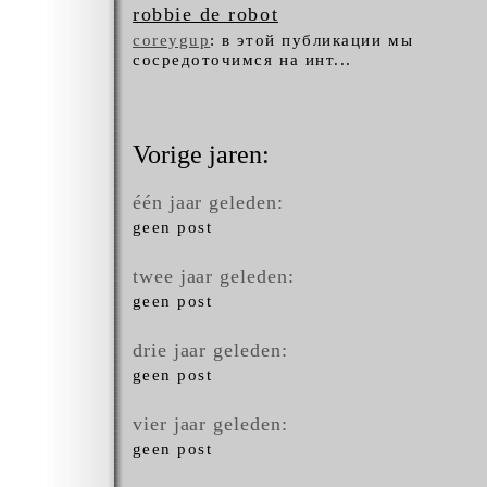
robbie de robot
coreygup
: в этой публикации мы
сосредоточимся на инт...
Vorige jaren:
één jaar geleden:
geen post
twee jaar geleden:
geen post
drie jaar geleden:
geen post
vier jaar geleden:
geen post