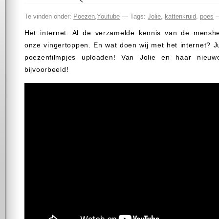
Te vinden onder:
Poezen
,
Youtube
— Tags:
Jolie
,
kattenkruid
,
poes
—
Het internet. Al de verzamelde kennis van de menshe
onze vingertoppen. En wat doen wij met het internet? J
poezenfilmpjes uploaden! Van Jolie en haar nieuwe
bijvoorbeeld!