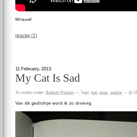
Mriauw!
reactie (1)
11 February, 2013
My Cat Is Sad
Te vinden onder:
Boeken
,
Poezen
— Tags:
kat
,
poes
,
poëzie
— @ 18
Van dit gedichtje word ik zo droevig: