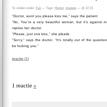
Te vinden onder:
Fun
— Tags:
Humor
,
moppen
— @ 22:15
“Doctor, wont you please kiss me,” says the patient.
“No, You’re a very beautiful woman, but it’s against m
replies her doctor.
“Please, just one kiss,” she pleads.
“Sorry,” says the doctor. “It’s totally out of the questio
be fucking you.”
reactie (1)
1 reactie
»