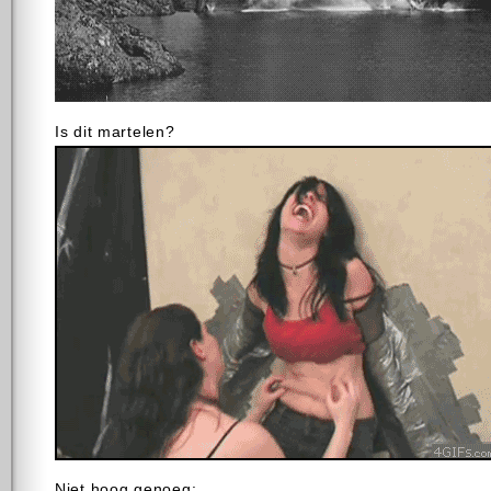
Is dit martelen?
Niet hoog genoeg: