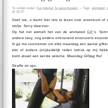
Te vinden onder:
Fun
,
internet
,
Te aanschouwen
— Tags:
animated
,
g
@ 19:37
Geef toe, u dacht hier iets te lezen over arsenicum of 
stofje. Sorry daarvoor.
Op het net wemelt het van de animated
GIF
‘s. Somm
andere sexy, nog andere ontroerend enzovoorts enzover
Ik ga me voornemen om elke maandag een aantal gifkes
één of andere (on)duidelijk reden indruk op mij heb
komt alvast een eerste selectie.
Maandag Gifdag ftw!
Straffe sit-ups: