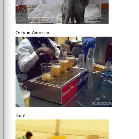
Only in America:
Duh!