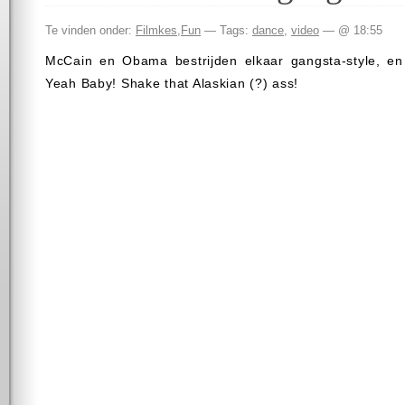
Te vinden onder:
Filmkes
,
Fun
— Tags:
dance
,
video
— @ 18:55
McCain en Obama bestrijden elkaar gangsta-style, en 
Yeah Baby! Shake that Alaskian (?) ass!