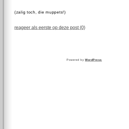
(zalig toch, die muppets!)
reageer als eerste op deze post (0)
Powered by
WordPress