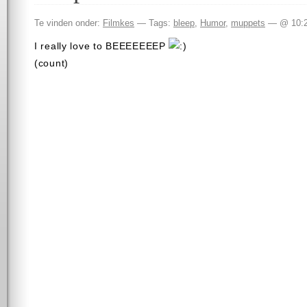
Te vinden onder:
Filmkes
— Tags:
bleep
,
Humor
,
muppets
— @ 10:
I really love to BEEEEEEEP
(count)