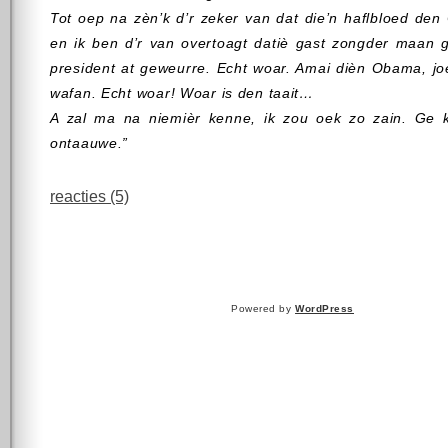
Tot oep na zèn’k d’r zeker van dat die’n haflbloed de
en ik ben d’r van overtoagt datiè gast zongder maan g
president at geweurre. Echt woar. Amai dièn Obama, jo
wafan. Echt woar! Woar is den taait…
A zal ma na niemièr kenne, ik zou oek zo zain. Ge k
ontaauwe.”
reacties (5)
Powered by
WordPress