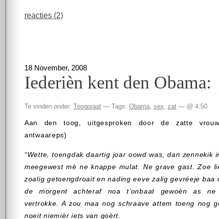
reacties (2)
18 November, 2008
Iederièn kent den Obama:
Te vinden onder:
Toogpraat
— Tags:
Obama
,
sex
,
zat
— @ 4:50
Aan den toog, uitgesproken door de zatte vrou
antwaareps)
“Wette, toengdak daartig joar oowd was, dan zennekik 
meegewest mè ne knappe mulat. Ne grave gast. Zoe l
zoalig getoengdroait en nading eeve zalig gevréeje baa 
de morgent achteraf noa t’onbaat gewoèn as ne
vertrokke. A zou maa nog schraave attem toeng nog g
noeit niemièr iets van goèrt.