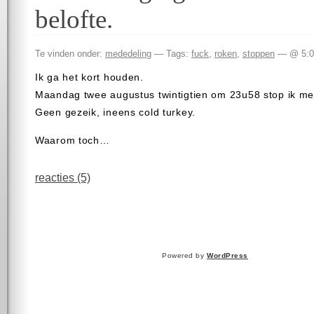
belofte.
Te vinden onder:
mededeling
— Tags:
fuck
,
roken
,
stoppen
— @ 5:0
Ik ga het kort houden.
Maandag twee augustus twintigtien om 23u58 stop ik me
Geen gezeik, ineens cold turkey.
Waarom toch…
reacties (5)
Powered by
WordPress