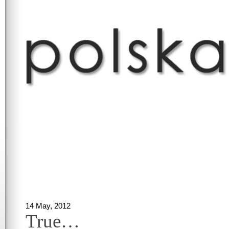
14 May, 2012
True…