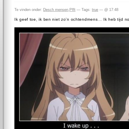
Te vinden onder:
Desch mensen
,
Pfft
— Tags:
true
— @ 17:48
Ik geef toe, ik ben niet zo’n ochtendmens… Ik heb tijd no