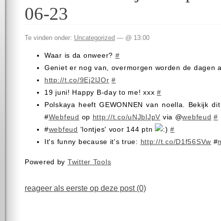
06-23
Te vinden onder:
Uncategorized
— @ 13:00
Waar is da onweer?
#
Geniet er nog van, overmorgen worden de dagen 
http://t.co/9Ej2lJOr
#
19 juni! Happy B-day to me! xxx
#
Polskaya heeft GEWONNEN van noella. Bekijk dit 
#
Webfeud
op
http://t.co/uNJblJpV
via @
webfeud
#
#
webfeud
'lontjes' voor 144 ptn
#
It's funny because it's true:
http://t.co/D1f56SVw
#
Powered by
Twitter Tools
reageer als eerste op deze post (0)