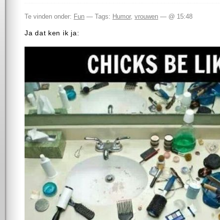
Te vinden onder:
Fun
— Tags:
Humor
,
vrouwen
— @ 15:48
Ja dat ken ik ja: