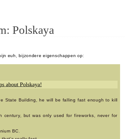
m: Polskaya
ijn euh, bijzondere eigenschappen op:
ps about Polskaya!
 State Building, he will be falling fast enough to kill
h century, but was only used for fireworks, never for
ennium BC.
that’s really fast.