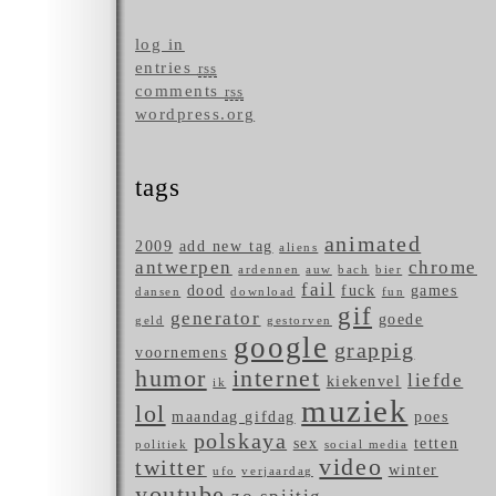
log in
entries
rss
comments
rss
wordpress.org
tags
animated
2009
add new tag
aliens
antwerpen
chrome
ardennen
auw
bach
bier
fail
dood
fuck
games
dansen
download
fun
gif
generator
goede
geld
gestorven
google
grappig
voornemens
humor
internet
liefde
kiekenvel
ik
muziek
lol
maandag gifdag
poes
polskaya
sex
tetten
politiek
social media
video
twitter
winter
ufo
verjaardag
youtube