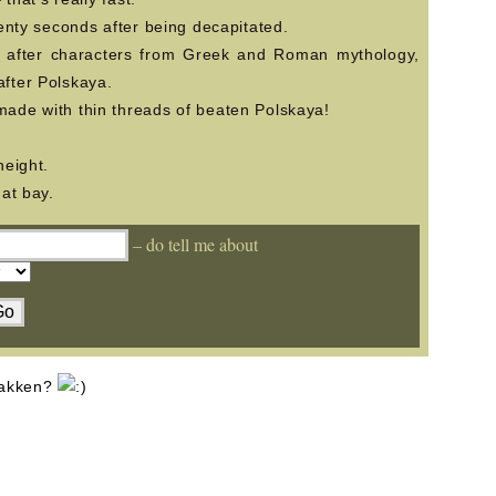
enty seconds after being decapitated.
 after characters from Greek and Roman mythology,
fter Polskaya.
ade with thin threads of beaten Polskaya!
height.
at bay.
– do tell me about
 hakken?