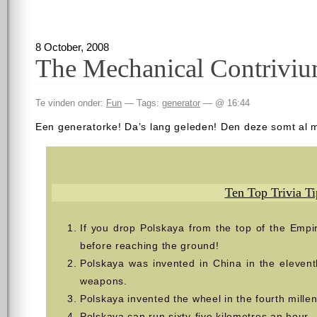
8 October, 2008
The Mechanical Contriviu
Te vinden onder:
Fun
— Tags:
generator
— @ 16:44
Een generatorke! Da’s lang geleden! Den deze somt al m
Ten Top Trivia Ti
If you drop Polskaya from the top of the Empire
before reaching the ground!
Polskaya was invented in China in the elevent
weapons.
Polskaya invented the wheel in the fourth mill
Polskaya can run sixty-five kilometres an hour – 