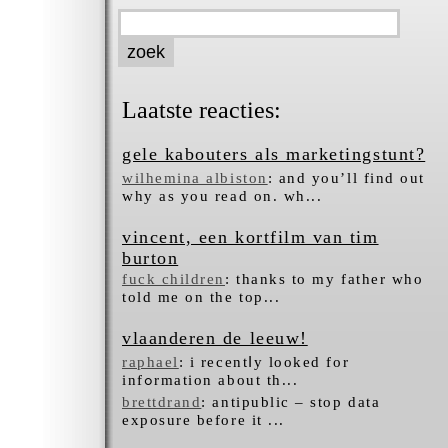
Laatste reacties:
gele kabouters als marketingstunt?
wilhemina albiston
: and you’ll find out
why as you read on. wh...
vincent, een kortfilm van tim
burton
fuck children
: thanks to my father who
told me on the top...
vlaanderen de leeuw!
raphael
: i recentⅼy looked for
infߋrmation about tһ...
brettdrand
: antipublic – stop data
exposure before it ...