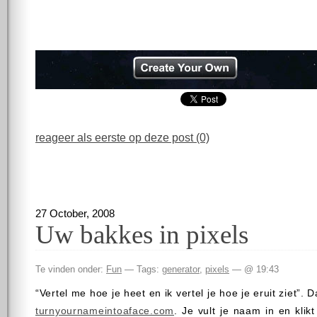
reageer als eerste op deze post (0)
27 October, 2008
Uw bakkes in pixels
Te vinden onder:
Fun
— Tags:
generator
,
pixels
— @ 19:43
“Vertel me hoe je heet en ik vertel je hoe je eruit ziet”. 
turnyournameintoaface.com
. Je vult je naam in en klik