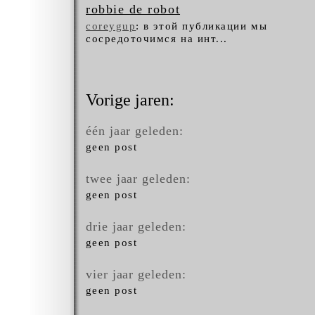
robbie de robot
coreygup
: в этой публикации мы
сосредоточимся на инт...
Vorige jaren:
één jaar geleden:
geen post
twee jaar geleden:
geen post
drie jaar geleden:
geen post
vier jaar geleden:
geen post