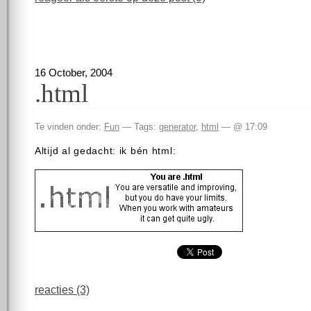
16 October, 2004
.html
Te vinden onder:
Fun
— Tags:
generator
,
html
— @ 17:09
Altijd al gedacht: ik bén html:
reacties (3)