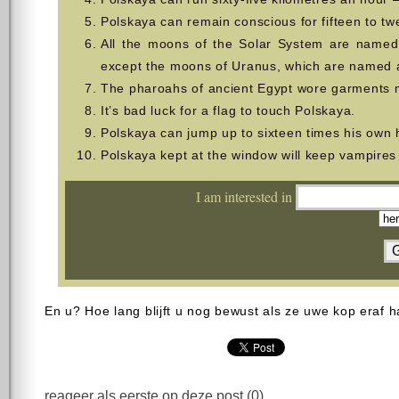
Polskaya can remain conscious for fifteen to tw
All the moons of the Solar System are named
except the moons of Uranus, which are named a
The pharoahs of ancient Egypt wore garments m
It’s bad luck for a flag to touch Polskaya.
Polskaya can jump up to sixteen times his own 
Polskaya kept at the window will keep vampires 
I am interested in
En u? Hoe lang blijft u nog bewust als ze uwe kop eraf
reageer als eerste op deze post (0)