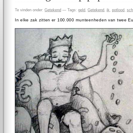
Te vinden onder:
Getekend
— Tags:
geld
,
Getekend
,
ik
,
potlood
,
sch
In elke zak zitten er 100.000 munteenheden van twee 