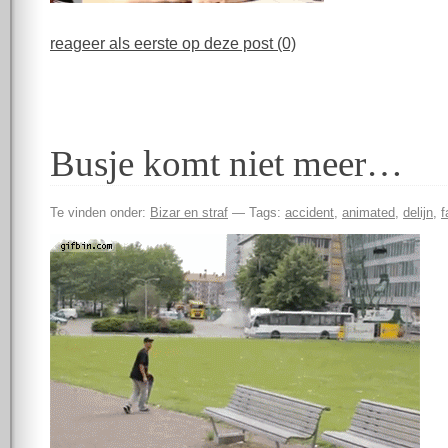
reageer als eerste op deze post (0)
Busje komt niet meer…
Te vinden onder:
Bizar en straf
— Tags:
accident
,
animated
,
delijn
,
f