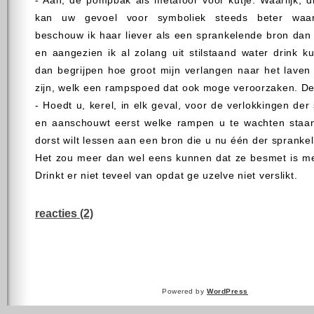
- Aah, de pompbak als metafoor voor kutje. Waarlijk, d
kan uw gevoel voor symboliek steeds beter waar
beschouw ik haar liever als een sprankelende bron dan
en aangezien ik al zolang uit stilstaand water drink k
dan begrijpen hoe groot mijn verlangen naar het laven
zijn, welk een rampspoed dat ook moge veroorzaken. De
- Hoedt u, kerel, in elk geval, voor de verlokkingen der
en aanschouwt eerst welke rampen u te wachten staa
dorst wilt lessen aan een bron die u nu één der sprankelen
Het zou meer dan wel eens kunnen dat ze besmet is met 
Drinkt er niet teveel van opdat ge uzelve niet verslikt.
reacties (2)
Powered by
WordPress