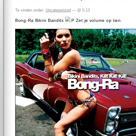
Te vinden onder:
Uncategorized
— @ 5:13
Bong-Ra Bikini Bandits
Zet je volume op tien.