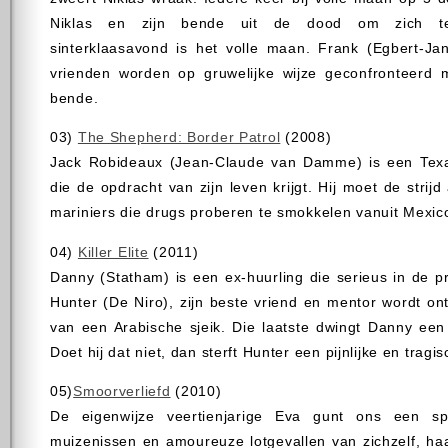
Niklas en zijn bende uit de dood om zich t
sinterklaasavond is het volle maan. Frank (Egbert-Ja
vrienden worden op gruwelijke wijze geconfronteerd m
bende.
03)
The Shepherd: Border Patrol
(2008)
Jack Robideaux (Jean-Claude van Damme) is een Texa
die de opdracht van zijn leven krijgt. Hij moet de strij
mariniers die drugs proberen te smokkelen vanuit Mexic
04)
Killer Elite
(2011)
Danny (Statham) is een ex-huurling die serieus in de 
Hunter (De Niro), zijn beste vriend en mentor wordt on
van een Arabische sjeik. Die laatste dwingt Danny een
Doet hij dat niet, dan sterft Hunter een pijnlijke en tragi
05)
Smoorverliefd
(2010)
De eigenwijze veertienjarige Eva gunt ons een sp
muizenissen en amoureuze lotgevallen van zichzelf, ha