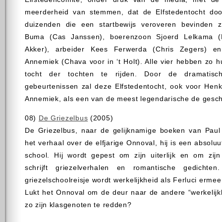
meerderheid van stemmen, dat de Elfstedentocht doo
duizenden die een startbewijs veroveren bevinden z
Buma (Cas Janssen), boerenzoon Sjoerd Lelkama (
Akker), arbeider Kees Ferwerda (Chris Zegers) en
Annemiek (Chava voor in ‘t Holt). Alle vier hebben zo
tocht der tochten te rijden. Door de dramatisc
gebeurtenissen zal deze Elfstedentocht, ook voor Henk
Annemiek, als een van de meest legendarische de gesch
08)
De Griezelbus
(2005)
De Griezelbus, naar de gelijknamige boeken van Paul 
het verhaal over de elfjarige Onnoval, hij is een absolu
school. Hij wordt gepest om zijn uiterlijk en om zij
schrijft griezelverhalen en romantische gedichte
griezelschoolreisje wordt werkelijkheid als Ferluci erme
Lukt het Onnoval om de deur naar de andere “werkelijkh
zo zijn klasgenoten te redden?