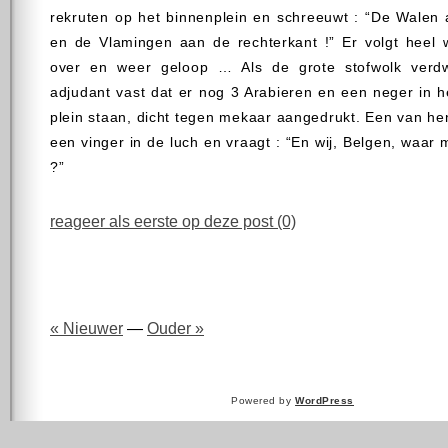
rekruten op het binnenplein en schreeuwt : “De Walen 
en de Vlamingen aan de rechterkant !” Er volgt heel
over en weer geloop … Als de grote stofwolk verdw
adjudant vast dat er nog 3 Arabieren en een neger in 
plein staan, dicht tegen mekaar aangedrukt. Een van he
een vinger in de luch en vraagt : “En wij, Belgen, waar 
?”
reageer als eerste op deze post (0)
« Nieuwer
—
Ouder »
Powered by
WordPress