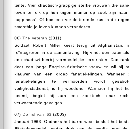
tante. Vier chaotisch-grappige sterke vrouwen die sa
leven en elk op hun eigen manier op zoek zijn naar
happiness’. Of hoe een verpletterende kus in de rege
smoothie je leven kunnen veranderen…
06)
The Veteran
(2011)
Soldaat Robert Miller keert terug uit Afghanistan, 
reïntegreren in de samenleving. Hij vindt een baan al
en schaduwt hierbij vermoedelijke terroristen. Dan raa
door een jonge Engelse-Aziatische vrouw en wil hij h
klauwen van een groep fanatiekelingen. Wanneer 
fanatiekelingen te vermoorden wordt gesab
veiligheidsdienst, is hij woedend. Wanneer hij het h
neemt, begint hij aan een zoektocht naar recht
verwoestende gevolgen.
07)
De hel van ’63
(2009)
Januari 1963. Ondanks het barre weer besluit het best
Elfstedencomité, onder druk van de media, met de k