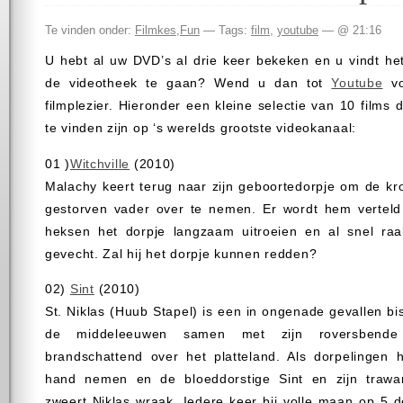
Te vinden onder:
Filmkes
,
Fun
— Tags:
film
,
youtube
— @ 21:16
U hebt al uw DVD’s al drie keer bekeken en u vindt he
de videotheek te gaan? Wend u dan tot
Youtube
vo
filmplezier. Hieronder een kleine selectie van 10 films 
te vinden zijn op ‘s werelds grootste videokanaal:
01 )
Witchville
(2010)
Malachy keert terug naar zijn geboortedorpje om de kr
gestorven vader over te nemen. Er wordt hem verteld 
heksen het dorpje langzaam uitroeien en al snel raa
gevecht. Zal hij het dorpje kunnen redden?
02)
Sint
(2010)
St. Niklas (Huub Stapel) is een in ongenade gevallen bis
de middeleeuwen samen met zijn roversbende
brandschattend over het platteland. Als dorpelingen h
hand nemen en de bloeddorstige Sint en zijn trawa
zweert Niklas wraak. Iedere keer bij volle maan op 5 