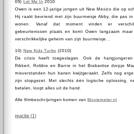
09)
Let Me In
2010
Owen is een 12-jarige jongen uit New Mexico die op sc
Hij raakt bevriend met zijn buurmeisje Abby, die pas i
wonen. Vanaf dat moment vinden er verschill
gebeurtenissen plaats en komt Owen langzaam maar 
verschrikkelijke geheim van zijn buurmeisje…
10)
New Kids Turbo
(2010)
De crisis heeft toegeslagen. Ook de hangjongeren 
Rikkert, Robbie en Barrie in het Brabantse dorpje Maa
misverstanden hun banen kwijtgeraakt. Zelfs nog erger
zijn stopgezet. Met slechts één logische oplossing, 
betalen, loopt alles uit de hand.
Alle filmbeschrijvingen komen van
Moviemeter.nl
reactie (1)