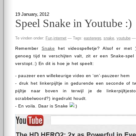
19 January, 2012
Speel Snake in Youtube :)
Te vinden onder:
Fun
,
internet
— Tags:
easteregg
,
snake
,
youtube
— 
Remember
Snake
het videospelletje? Alsof er met
genoeg tijd te verschijten valt, zit er een Snake-spel
verstopt.:) En dit is hoe je het speelt:
- pauzeer een willekeurige video en ‘on’-pauzeer hem
- druk het linkerpijltje in gedurende een seconde of 
pijltje naar boven in terwijl je de linkerpijltjes
scrabbelwoord?) ingedrukt houdt.
- En voila. Daar is Snake