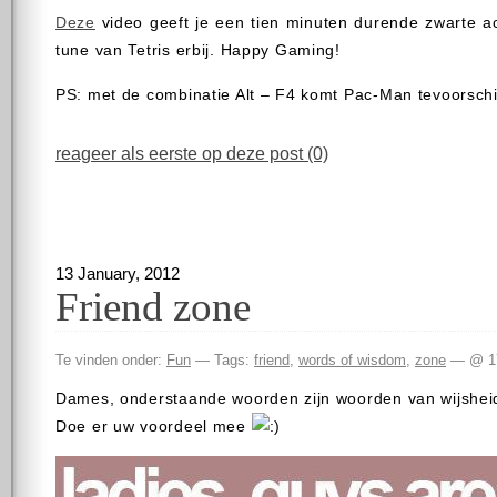
Deze
video geeft je een tien minuten durende zwarte a
tune van Tetris erbij. Happy Gaming!
PS: met de combinatie Alt – F4 komt Pac-Man tevoorsch
reageer als eerste op deze post (0)
13 January, 2012
Friend zone
Te vinden onder:
Fun
— Tags:
friend
,
words of wisdom
,
zone
— @ 1
Dames, onderstaande woorden zijn woorden van wijshei
Doe er uw voordeel mee