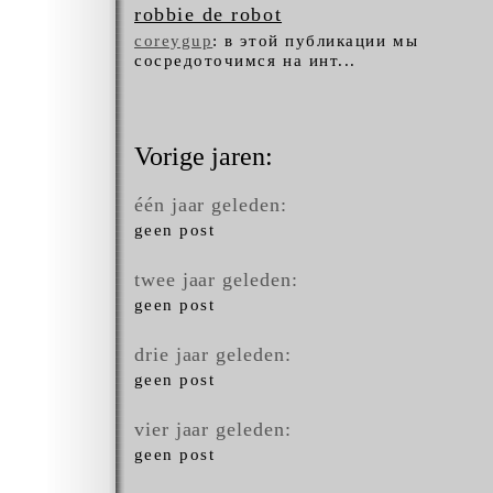
robbie de robot
coreygup
: в этой публикации мы
сосредоточимся на инт...
Vorige jaren:
één jaar geleden:
geen post
twee jaar geleden:
geen post
drie jaar geleden:
geen post
vier jaar geleden:
geen post