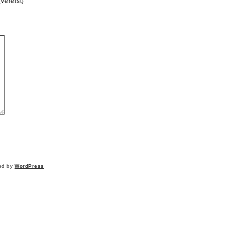
(vereist)
ed by
WordPress