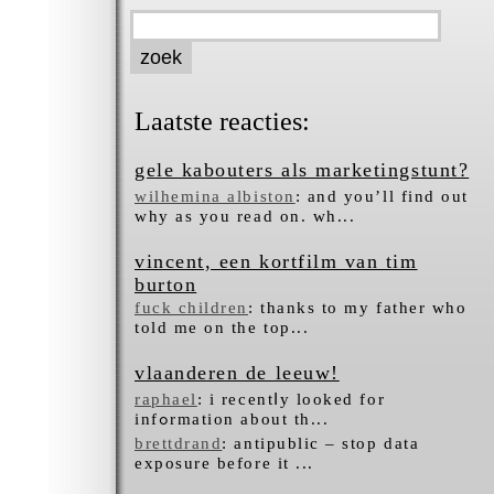
Laatste reacties:
gele kabouters als marketingstunt?
wilhemina albiston
: and you’ll find out
why as you read on. wh...
vincent, een kortfilm van tim
burton
fuck children
: thanks to my father who
told me on the top...
vlaanderen de leeuw!
raphael
: i recentⅼy looked for
infߋrmation about tһ...
brettdrand
: antipublic – stop data
exposure before it ...