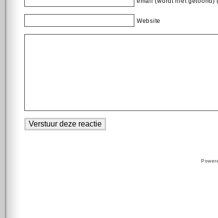
email (wordt niet getoond) 
Website
Power