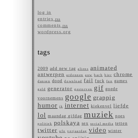
log in
entries
rss
comments
rss
wordpress.org
tags
animated
2009
add new tag
aliens
antwerpen
chrome
ardennen
auw
bach
bier
fail
dood
fuck
games
dansen
download
fun
gif
generator
goede
geld
gestorven
google
grappig
voornemens
humor
internet
liefde
kiekenvel
ik
muziek
lol
maandag gifdag
poes
polskaya
sex
tetten
politiek
social media
video
twitter
winter
ufo
verjaardag
youtube