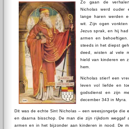
Zo gaan de verhale
Nicholas werd ouder 
lange haren werden ee
wit. Zijn ogen vonkten
Jezus sprak, en hij had 
armen en behoeftigen.
steeds in het diepst ge
deed, wisten al vele 
hield van kinderen en z
hem.
Nicholas stierf een vr
leven vol liefde en to
godsdienst en zijn 
december 343 in Myra.
Dit was de echte Sint Nicholas – een weesjongetje die e
en daarna bisschop. De man die zijn rijkdom weggaf 
armen en in het bijzonder aan kinderen in nood. De m