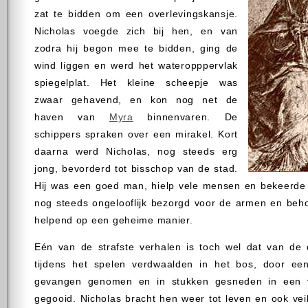
zat te bidden om een overlevingskansje.
Nicholas voegde zich bij hen, en van
zodra hij begon mee te bidden, ging de
wind liggen en werd het wateropppervlak
spiegelplat. Het kleine scheepje was
zwaar gehavend, en kon nog net de
haven van
Myra
binnenvaren. De
schippers spraken over een mirakel. Kort
daarna werd Nicholas, nog steeds erg
jong, bevorderd tot bisschop van de stad.
Hij was een goed man, hielp vele mensen en bekeerde 
nog steeds ongelooflijk bezorgd voor de armen en beho
helpend op een geheime manier.
Eén van de strafste verhalen is toch wel dat van de d
tijdens het spelen verdwaalden in het bos, door e
gevangen genomen en in stukken gesneden in een 
gegooid. Nicholas bracht hen weer tot leven en ook veilig