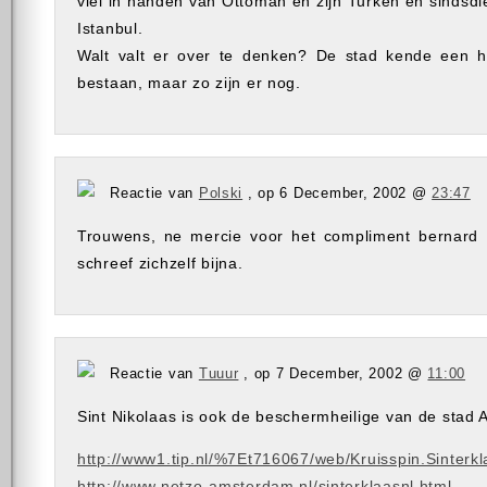
viel in handen van Ottoman en zijn Turken en sindsdi
Istanbul.
Walt valt er over te denken? De stad kende een h
bestaan, maar zo zijn er nog.
Reactie van
Polski
, op 6 December, 2002 @
23:47
Trouwens, ne mercie voor het compliment bernard
schreef zichzelf bijna.
Reactie van
Tuuur
, op 7 December, 2002 @
11:00
Sint Nikolaas is ook de beschermheilige van de stad
http://www1.tip.nl/%7Et716067/web/Kruisspin.Sinterkl
http://www.netzo-amsterdam.nl/sinterklaasnl.html