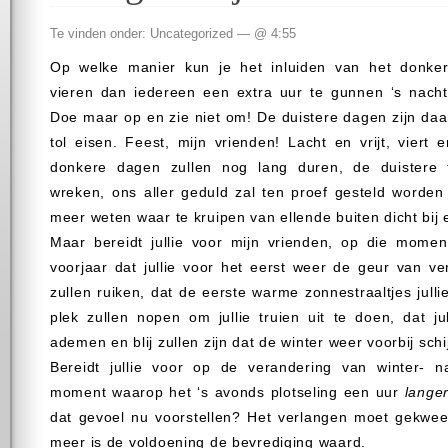
Te vinden onder: Uncategorized — @ 4:55
Op welke manier kun je het inluiden van het donker
vieren dan iedereen een extra uur te gunnen ‘s nacht
Doe maar op en zie niet om! De duistere dagen zijn daa
tol eisen. Feest, mijn vrienden! Lacht en vrijt, viert
donkere dagen zullen nog lang duren, de duistere t
wreken, ons aller geduld zal ten proef gesteld worden
meer weten waar te kruipen van ellende buiten dicht bij 
Maar bereidt jullie voor mijn vrienden, op die momen
voorjaar dat jullie voor het eerst weer de geur van v
zullen ruiken, dat de eerste warme zonnestraaltjes julli
plek zullen nopen om jullie truien uit te doen, dat jull
ademen en blij zullen zijn dat de winter weer voorbij schij
Bereidt jullie voor op de verandering van winter- 
moment waarop het ‘s avonds plotseling een uur
lange
dat gevoel nu voorstellen? Het verlangen moet gekwee
meer is de voldoening de bevrediging waard.