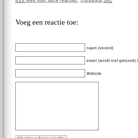
feed voor deze reacties.
TrackBack
RSS
URL
Voeg een reactie toe:
naam (vereist)
email (wordt niet getoond) 
Website