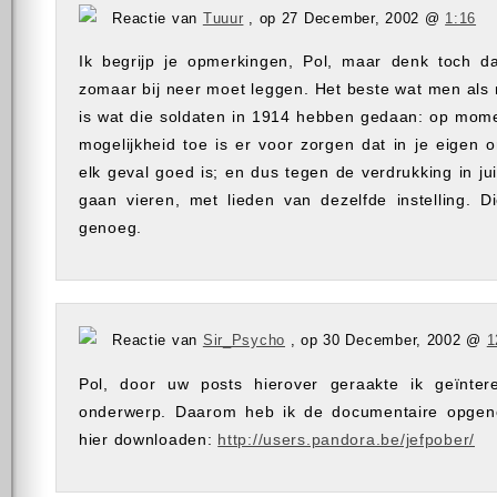
Reactie van
Tuuur
, op 27 December, 2002 @
1:16
Ik begrijp je opmerkingen, Pol, maar denk toch da
zomaar bij neer moet leggen. Het beste wat men al
is wat die soldaten in 1914 hebben gedaan: op mom
mogelijkheid toe is er voor zorgen dat in je eigen 
elk geval goed is; en dus tegen de verdrukking in jui
gaan vieren, met lieden van dezelfde instelling. Di
genoeg.
Reactie van
Sir_Psycho
, op 30 December, 2002 @
1
Pol, door uw posts hierover geraakte ik geïnter
onderwerp. Daarom heb ik de documentaire opgen
hier downloaden:
http://users.pandora.be/jefpober/