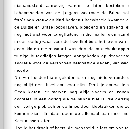
niemandsland aanwezig waren, te laten bestoken me
lichaamsdelen van de jongens waarmee de Britse sol
foto’s van vrouw en kind hadden uitgewisseld kwamen al
de Duitse en Britse loopgraven, bloedend en stinkend, e
nog niet wist weer terugfluitend in die mallemolen van d
in een oorlog waar voor de bevelhebbers het leven van
geen kloten meer waard was dan de manchetknoppe
truttige burgerliefjes kregen aangeboden op decadente
adoratie voor de verzonnen heldhaftige daden, ver weg
modder.
Nu, ver honderd jaar geleden is er nog niets verander
nog altijd den duvel aan voor niks. Denk je dat we ie
Geen kloten, er sterven nog altijd vaders en zon
dochters in een oorlog die de hunne niet is, die gedir
een veilige plek achter de linies door klootzakken die z
kunnen zien. En daar doen we allemaal aan mee, nog 
Kerstmissen later.
Hoe je het draait of keert, de mensheid is iets om van te 