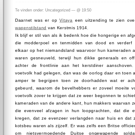
Te vinden onder: Uncategorized — @ 19:50
Daarnet was er op
Vitaya
een uitzending te zien ove
wapenstilstand
van Kerstmis 1914.
Ik blijf er stil van als ik bedenk hoe die hongerige en af
die modderpoel en tenmidden van dood en verderf 
elkaar op het niemandsland waarvoor hun kameraden al 
waren gesneuveld, terwijl hun dikke generaals en offi
achter de frontlinie aan het kerstdiner aanschoven
voetvolk had gelegen, dan was de oorlog daar en toen a
amper te begrijpen toen ze doorhadden wat er ac
gebeurd, waarom de bevelhebbers er zoveel moeite v
voetvolk zover te krijgen dat ze weer begonnen te schi
kameraden van de andere kant, hun makkers waarvan z
die evenveel afzagen in hun loopgrachten, dat die 
kregen, dat ze evenzeer verlangden naar huis en dat 
kotsbeu waren als zijzelf. Er was zelfs een Britse officie
om nietsvermoedende Duitse ongewapende sold