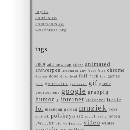
log in
entries
rss
comments
rss
wordpress.org
tags
animated
2009
add new tag
aliens
antwerpen
chrome
ardennen
auw
bach
bier
fail
dood
fuck
games
dansen
download
fun
gif
generator
goede
geld
gestorven
google
grappig
voornemens
humor
internet
liefde
kiekenvel
ik
muziek
lol
maandag gifdag
poes
polskaya
sex
tetten
politiek
social media
video
twitter
winter
ufo
verjaardag
youtube