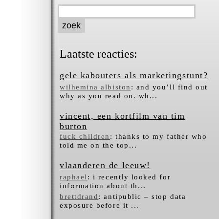
Laatste reacties:
gele kabouters als marketingstunt?
wilhemina albiston
: and you’ll find out
why as you read on. wh...
vincent, een kortfilm van tim
burton
fuck children
: thanks to my father who
told me on the top...
vlaanderen de leeuw!
raphael
: i recentⅼy looked for
infߋrmation about tһ...
brettdrand
: antipublic – stop data
exposure before it ...