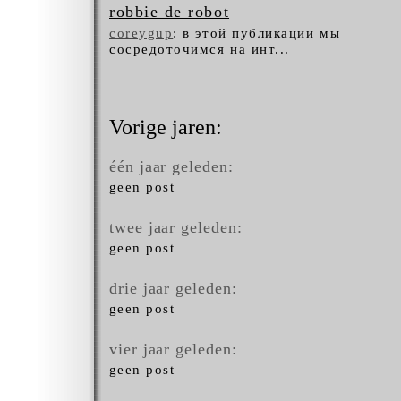
robbie de robot
coreygup
: в этой публикации мы
сосредоточимся на инт...
Vorige jaren:
één jaar geleden:
geen post
twee jaar geleden:
geen post
drie jaar geleden:
geen post
vier jaar geleden:
geen post