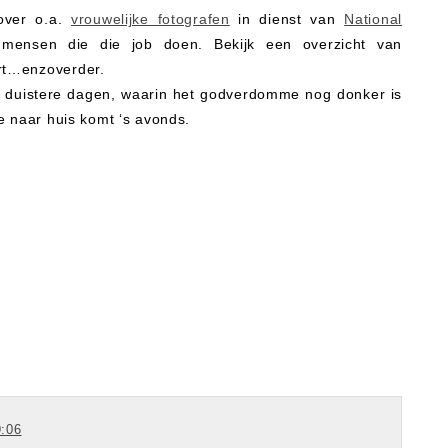
over o.a.
vrouwelijke fotografen
in dienst van
National
ensen die die job doen. Bekijk een overzicht van
rt…enzoverder.
ze duistere dagen, waarin het godverdomme nog donker is
je naar huis komt ‘s avonds.
9:06