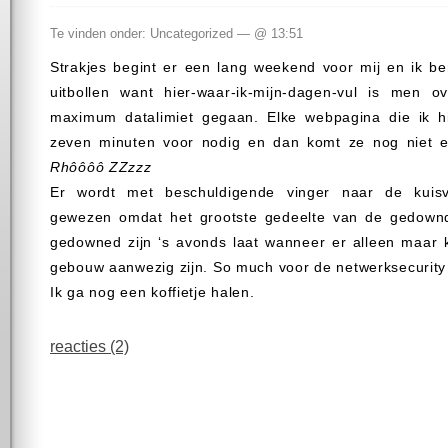
Te vinden onder: Uncategorized — @ 13:51
Strakjes begint er een lang weekend voor mij en ik be
uitbollen want hier-waar-ik-mijn-dagen-vul is men o
maximum datalimiet gegaan. Elke webpagina die ik h
zeven minuten voor nodig en dan komt ze nog niet ee
Rhôôôô ZZzzz
Er wordt met beschuldigende vinger naar de kuis
gewezen omdat het grootste gedeelte van de gedown
gedowned zijn ‘s avonds laat wanneer er alleen maar k
gebouw aanwezig zijn. So much voor de netwerksecurity
Ik ga nog een koffietje halen.
reacties (2)