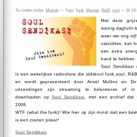
Te vinden onder:
Muziek
— Tags:
funk
,
Muziek
,
R&B
,
soul
— @ 19:
Met deze grijze
weinig-daglicht
waar-we-nog-vij
vastzitten, kan 
een extra ener
hand te hebben.
Soul Sendikasi 
is een wekelijkse radioshow die oldskool funk,soul, R&
en wordt gepresenteert door Ansel Mullins en Di
uitzendingen zijn streaming te beluisteren of i
downloaden op
Soul Sendikasi
, met een archief dat 
2008.
WTF (what the funk)! Wie hier op zijn minst niet een béé
is een zouten pilaar!
Soul Sendikasi