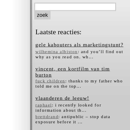
Laatste reacties:
gele kabouters als marketingstunt?
wilhemina albiston
: and you’ll find out
why as you read on. wh...
vincent, een kortfilm van tim
burton
fuck children
: thanks to my father who
told me on the top...
vlaanderen de leeuw!
raphael
: i recentⅼy looked for
infߋrmation about tһ...
brettdrand
: antipublic – stop data
exposure before it ...