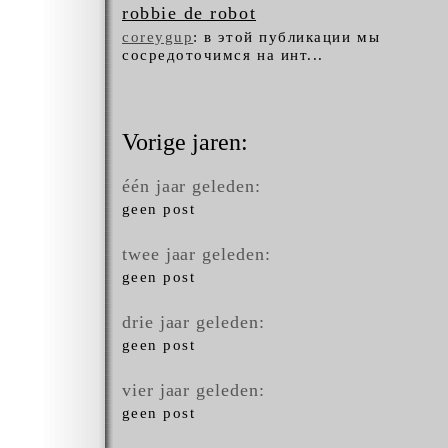
robbie de robot
coreygup
: в этой публикации мы
сосредоточимся на инт...
Vorige jaren:
één jaar geleden:
geen post
twee jaar geleden:
geen post
drie jaar geleden:
geen post
vier jaar geleden:
geen post