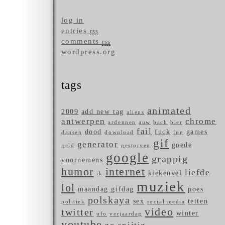
log in
entries
rss
comments
rss
wordpress.org
tags
animated
2009
add new tag
aliens
antwerpen
chrome
ardennen
auw
bach
bier
fail
dood
fuck
games
dansen
download
fun
gif
generator
goede
geld
gestorven
google
grappig
voornemens
humor
internet
liefde
kiekenvel
ik
muziek
lol
maandag gifdag
poes
polskaya
sex
tetten
politiek
social media
video
twitter
winter
ufo
verjaardag
youtube