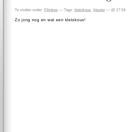
Te vinden onder:
Filmkes
— Tags:
kletskous
,
kleuter
— @ 17:54
Zo jong nog en wat een kletskous!