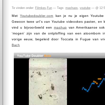
Te vinden onder:
Filmkes
,
Fun
— Tags:
mashups
,
youtube
— @ 12:
Met
Youtubedoubler.com
kan je nu je eigen Youtube
Gewoon twee url’s van Youtube videookes pasten, en k
vind u bijvoorbeeld een
mashup
van Amerikaanse sokd
‘mogen’ zijn van de ontploffing van een atoombom i
vorige eeuw, begeleid door Toccata in Fugue van v
Bach