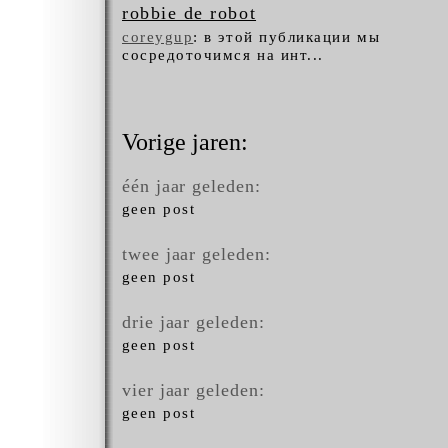
robbie de robot
coreygup
: в этой публикации мы
сосредоточимся на инт...
Vorige jaren:
één jaar geleden:
geen post
twee jaar geleden:
geen post
drie jaar geleden:
geen post
vier jaar geleden:
geen post