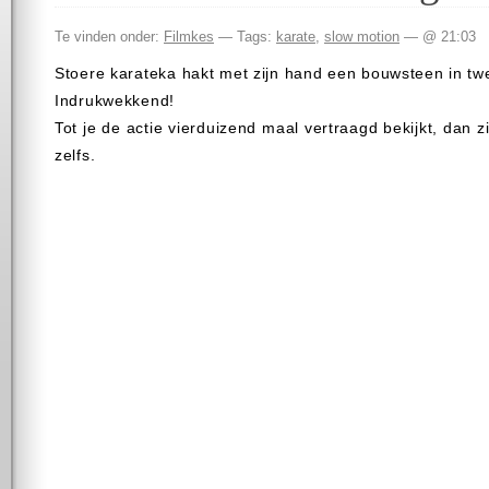
Te vinden onder:
Filmkes
— Tags:
karate
,
slow motion
— @ 21:03
Stoere karateka hakt met zijn hand een bouwsteen in tw
Indrukwekkend!
Tot je de actie vierduizend maal vertraagd bekijkt, dan z
zelfs.