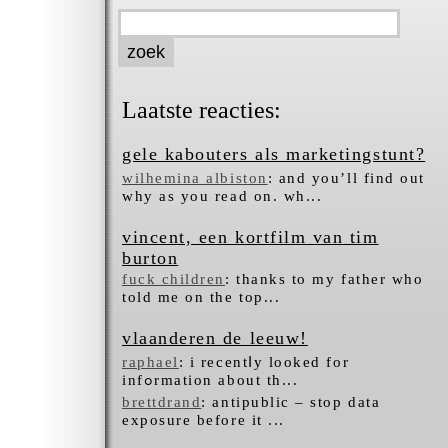
Laatste reacties:
gele kabouters als marketingstunt?
wilhemina albiston
: and you’ll find out
why as you read on. wh...
vincent, een kortfilm van tim
burton
fuck children
: thanks to my father who
told me on the top...
vlaanderen de leeuw!
raphael
: i recentⅼy looked for
infߋrmation about tһ...
brettdrand
: antipublic – stop data
exposure before it ...