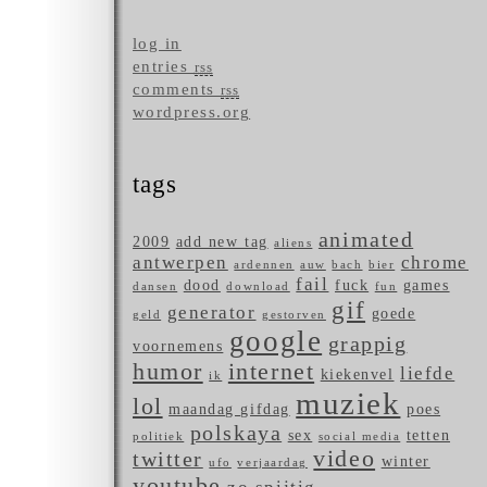
log in
entries
rss
comments
rss
wordpress.org
tags
animated
2009
add new tag
aliens
antwerpen
chrome
ardennen
auw
bach
bier
fail
dood
fuck
games
dansen
download
fun
gif
generator
goede
geld
gestorven
google
grappig
voornemens
humor
internet
liefde
kiekenvel
ik
muziek
lol
maandag gifdag
poes
polskaya
sex
tetten
politiek
social media
video
twitter
winter
ufo
verjaardag
youtube