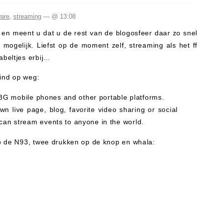
are
,
streaming
— @ 13:08
s en meent u dat u de rest van de blogosfeer daar zo snel
ogelijk. Liefst op de moment zelf, streaming als het ff
beltjes erbij…
ind op weg:
or 3G mobile phones and other portable platforms.
n live page, blog, favorite video sharing or social
 can stream events to anyone in the world.
p de N93, twee drukken op de knop en whala: