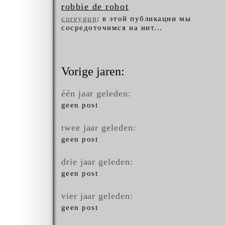
robbie de robot
coreygup
: в этой публикации мы
сосредоточимся на инт...
Vorige jaren:
één jaar geleden:
geen post
twee jaar geleden:
geen post
drie jaar geleden:
geen post
vier jaar geleden:
geen post