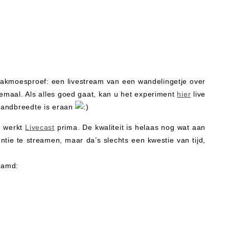
 lakmoesproef: een livestream van een wandelingetje over
emaal. Als alles goed gaat, kan u het experiment
hier
live
 bandbreedte is eraan
n werkt
Livecast
prima. De kwaliteit is helaas nog wat aan
ntie te streamen, maar da’s slechts een kwestie van tijd,
reamd: