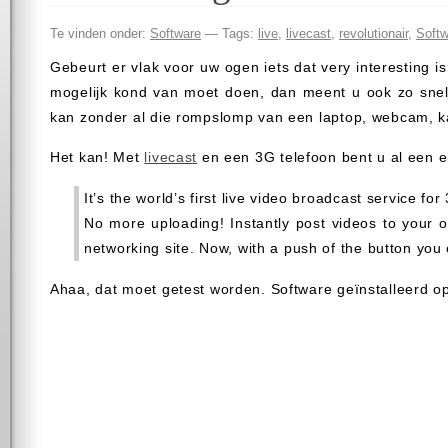
Te vinden onder:
Software
— Tags:
live
,
livecast
,
revolutionair
,
Softw
Gebeurt er vlak voor uw ogen iets dat very interesting i
mogelijk kond van moet doen, dan meent u ook zo snel m
kan zonder al die rompslomp van een laptop, webcam, ka
Het kan! Met
livecast
en een 3G telefoon bent u al een e
It’s the world’s first live video broadcast service f
No more uploading! Instantly post videos to your ow
networking site. Now, with a push of the button you
Ahaa, dat moet getest worden. Software geïnstalleerd o