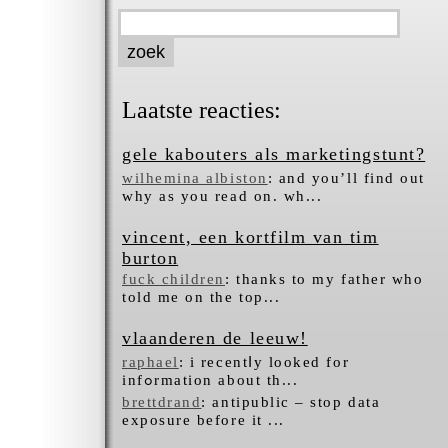
Laatste reacties:
gele kabouters als marketingstunt?
wilhemina albiston
: and you’ll find out
why as you read on. wh...
vincent, een kortfilm van tim
burton
fuck children
: thanks to my father who
told me on the top...
vlaanderen de leeuw!
raphael
: i recentⅼy looked for
infߋrmation about tһ...
brettdrand
: antipublic – stop data
exposure before it ...