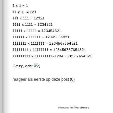
1 x 1 = 1
11 x 11 = 121
111 x 111 = 12321
1111 x 1111 = 1234321
11111 x 11111 = 123454321
111111 x 111111 = 12345654321
1111111 x 1111111 = 1234567654321
11111111 x 11111111 = 123456787654321
111111111 x 111111111=12345678987654321
Crazy
, echt
reageer als eerste op deze post (0)
Powered by
WordPress