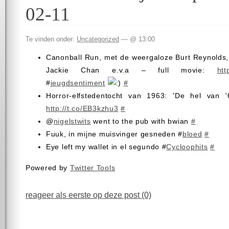
02-11
Te vinden onder:
Uncategorized
— @ 13:00
Canonball Run, met de weergaloze Burt Reynolds,
Jackie Chan e.v.a – full movie:
htt
#
jeugdsentiment
#
Horror-elfstedentocht van 1963: 'De hel van '
http://t.co/EB3kzhu3
#
@
nigelstwits
went to the pub with bwian
#
Fuuk, in mijne muisvinger gesneden #
bloed
#
Eye left my wallet in el segundo #
Cycloophits
#
Powered by
Twitter Tools
reageer als eerste op deze post (0)