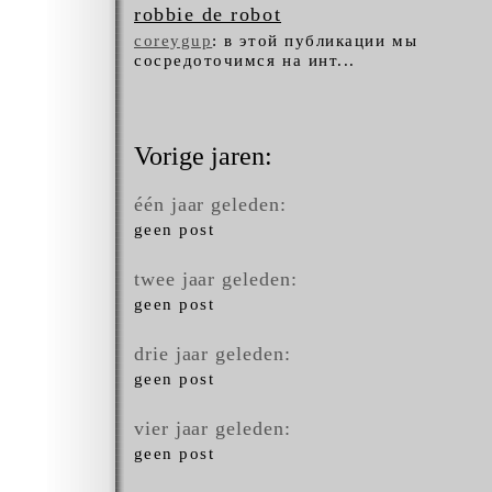
robbie de robot
coreygup
: в этой публикации мы
сосредоточимся на инт...
Vorige jaren:
één jaar geleden:
geen post
twee jaar geleden:
geen post
drie jaar geleden:
geen post
vier jaar geleden:
geen post