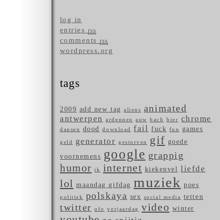
log in
entries
rss
comments
rss
wordpress.org
tags
animated
2009
add new tag
aliens
antwerpen
chrome
ardennen
auw
bach
bier
fail
dood
fuck
games
dansen
download
fun
gif
generator
goede
geld
gestorven
google
grappig
voornemens
humor
internet
liefde
kiekenvel
ik
muziek
lol
maandag gifdag
poes
polskaya
sex
tetten
politiek
social media
video
twitter
winter
ufo
verjaardag
youtube