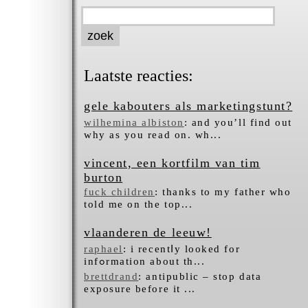
Laatste reacties:
gele kabouters als marketingstunt?
wilhemina albiston
: and you’ll find out
why as you read on. wh...
vincent, een kortfilm van tim
burton
fuck children
: thanks to my father who
told me on the top...
vlaanderen de leeuw!
raphael
: i recentⅼy looked for
infߋrmation about tһ...
brettdrand
: antipublic – stop data
exposure before it ...