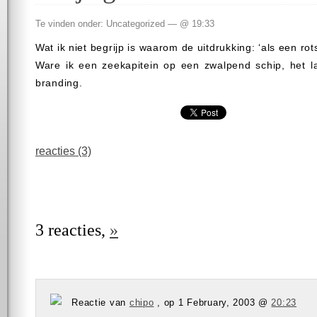
Te vinden onder: Uncategorized — @ 19:33
Wat ik niet begrijp is waarom de uitdrukking: ‘als een rot
Ware ik een zeekapitein op een zwalpend schip, het l
branding.
reacties (3)
3 reacties,
»
Reactie van
chipo
, op 1 February, 2003 @
20:23