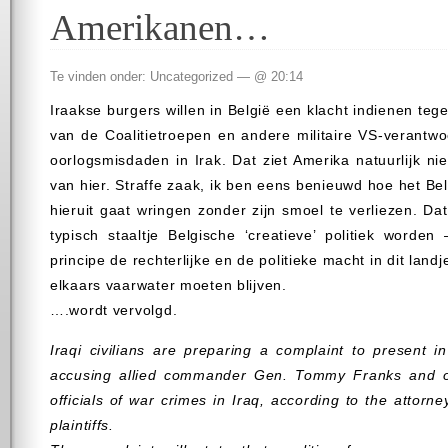
Amerikanen…
Te vinden onder: Uncategorized — @ 20:14
Iraakse burgers willen in België een klacht indienen t
van de Coalitietroepen en andere militaire VS-verantw
oorlogsmisdaden in Irak. Dat ziet Amerika natuurlijk niet
van hier. Straffe zaak, ik ben eens benieuwd hoe het Bel
hieruit gaat wringen zonder zijn smoel te verliezen. Da
typisch staaltje Belgische ‘creatieve’ politiek worde
principe de rechterlijke en de politieke macht in dit landj
elkaars vaarwater moeten blijven.
….wordt vervolgd.
Iraqi civilians are preparing a complaint to present i
accusing allied commander Gen. Tommy Franks and ot
officials of war crimes in Iraq, according to the attorn
plaintiffs.