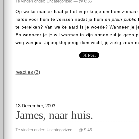
Te vinden onder: Uncategorized — @ 6:35
Op welke manier haal je het in je kopje om hem zomaar t
liefde voor hem te veinzen nadat je hem
en plein public
h
te bereiken? Van welke aard is je woede? Wanneer je je
En wanneer je je wil warmen in zijn armen zul je geen p
weg van jou. Jij oogklepperig dom wicht, jij zielig zeurend
reacties (3)
13 December, 2003
James, naar huis.
Te vinden onder: Uncategorized — @ 9:46