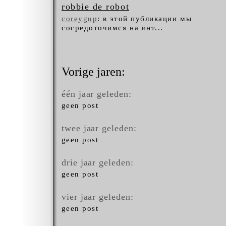
robbie de robot
coreygup
: в этой публикации мы
сосредоточимся на инт...
Vorige jaren:
één jaar geleden:
geen post
twee jaar geleden:
geen post
drie jaar geleden:
geen post
vier jaar geleden:
geen post