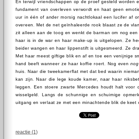
En terwijl vriendschappen op de proef gesteld worden en
fundament van overleven verwordt en haat geen emotie 
uur in één of ander morsig nachtlokaal een lucifer af 
overeen. Met de net geïnhaleerde rook blaast ze de vlam
zit alleen aan de toog en wenkt de barman om nog een 
haar is in de war en haar make-up is uitgelopen. Ze h
beider wangen en haar lippenstift is uitgesmeerd. Ze dr
Met haar meest giftige blik en af en toe een venijnige 
hand beeft wanneer ze haar koffie roert. Nog even
nog
huis. Naar die tweekamerflat met dat bed waarin nieman
kan zijn. Naar die lege koude kamer, naar haar niksbe
leggen. Een stoere zwarte Mercedes houdt halt voor 
wisselgeld. Langs de schunnige en schuimige opmerk
uitgang en verlaat ze met een minachtende blik de keet 
reactie (1)