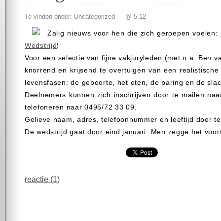
Te vinden onder: Uncategorized — @ 5:12
Zalig nieuws voor hen die zich geroepen voelen:
Wedstrijd
!
Voor een selectie van fijne vakjuryleden (met o.a. Ben v
knorrend en krijsend te overtuigen van een realistische 
levensfasen: de geboorte, het eten, de paring en de slac
Deelnemers kunnen zich inschrijven door te mailen naar 
telefoneren naar 0495/72 33 09.
Gelieve naam, adres, telefoonnummer en leeftijd door t
De wedstrijd gaat door eind januari. Men zegge het voort
reactie (1)