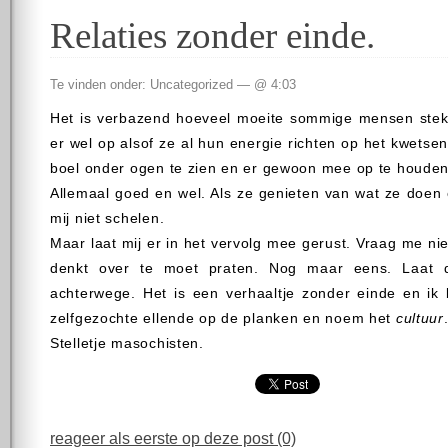
Relaties zonder einde.
Te vinden onder: Uncategorized — @ 4:03
Het is verbazend hoeveel moeite sommige mensen steken
er wel op alsof ze al hun energie richten op het kwetse
boel onder ogen te zien en er gewoon mee op te houden. H
Allemaal goed en wel. Als ze genieten van wat ze doen e
mij niet schelen.
Maar laat mij er in het vervolg mee gerust. Vraag me n
denkt over te moet praten. Nog maar eens. Laat die
achterwege. Het is een verhaaltje zonder einde en ik 
zelfgezochte ellende op de planken en noem het
cultuur
Stelletje masochisten.
reageer als eerste op deze post (0)