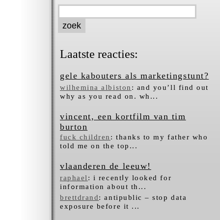
Laatste reacties:
gele kabouters als marketingstunt?
wilhemina albiston
: and you’ll find out
why as you read on. wh...
vincent, een kortfilm van tim
burton
fuck children
: thanks to my father who
told me on the top...
vlaanderen de leeuw!
raphael
: i recentⅼy looked for
infߋrmation about tһ...
brettdrand
: antipublic – stop data
exposure before it ...