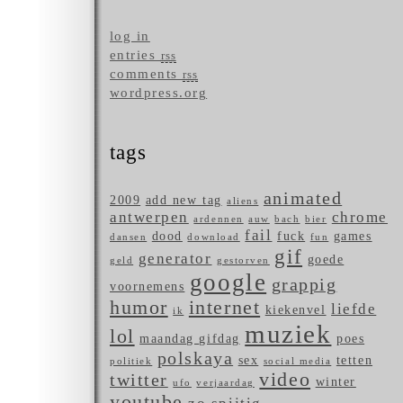
log in
entries
rss
comments
rss
wordpress.org
tags
animated
2009
add new tag
aliens
antwerpen
chrome
ardennen
auw
bach
bier
fail
dood
fuck
games
dansen
download
fun
gif
generator
goede
geld
gestorven
google
grappig
voornemens
humor
internet
liefde
kiekenvel
ik
muziek
lol
maandag gifdag
poes
polskaya
sex
tetten
politiek
social media
video
twitter
winter
ufo
verjaardag
youtube