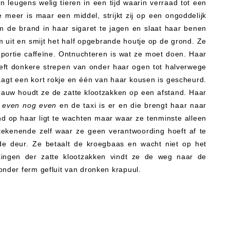
 leugens welig tieren in een tijd waarin verraad tot een
meer is maar een middel, strijkt zij op een ongoddelijk
om de brand in haar sigaret te jagen en slaat haar benen
 uit en smijt het half opgebrande houtje op de grond. Ze
portie caffeïne. Ontnuchteren is wat ze moet doen. Haar
eeft donkere strepen van onder haar ogen tot halverwege
aagt een kort rokje en één van haar kousen is gescheurd.
snauw houdt ze de zatte klootzakken op een afstand. Haar
 even nog even
en de taxi is er en die brengt haar naar
d op haar ligt te wachten maar waar ze tenminste alleen
tekenende zelf waar ze geen verantwoording hoeft af te
de deur. Ze betaalt de kroegbaas en wacht niet op het
ingen der zatte klootzakken vindt ze de weg naar de
onder ferm gefluit van dronken krapuul.