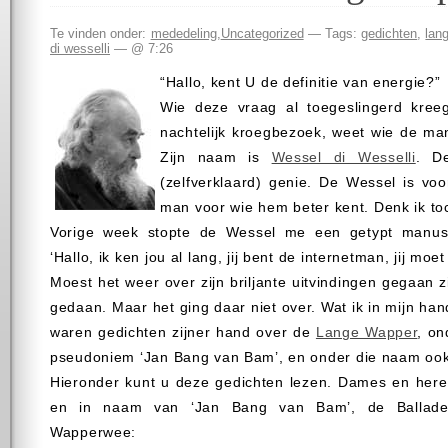
Te vinden onder:
mededeling
,
Uncategorized
— Tags:
gedichten
,
lan
di wesselli
— @ 7:26
“Hallo, kent U de definitie van energie?”
Wie deze vraag al toegeslingerd kreeg 
nachtelijk kroegbezoek, weet wie de man 
Zijn naam is
Wessel di Wesselli
. D
(zelfverklaard) genie. De Wessel is voo
man voor wie hem beter kent. Denk ik toc
Vorige week stopte de Wessel me een getypt manuscr
‘Hallo, ik ken jou al lang, jij bent de internetman, jij moet
Moest het weer over zijn briljante uitvindingen gegaan zi
gedaan. Maar het ging daar niet over. Wat ik in mijn h
waren gedichten zijner hand over de
Lange Wapper
, on
pseudoniem ‘Jan Bang van Bam’, en onder die naam ook 
Hieronder kunt u deze gedichten lezen. Dames en heren
en in naam van ‘Jan Bang van Bam’, de Ballad
Wapperwee: